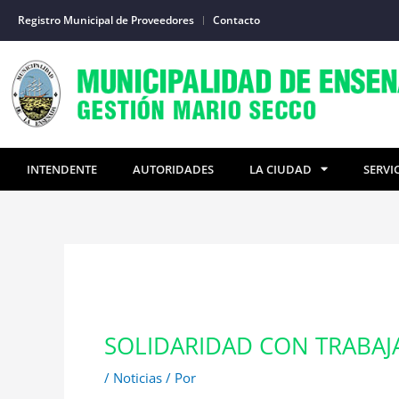
Ir
Registro Municipal de Proveedores
Contacto
al
contenido
INTENDENTE
AUTORIDADES
LA CIUDAD
SERVI
SOLIDARIDAD CON TRABAJ
/
Noticias
/ Por