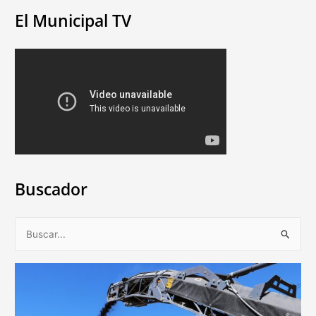
El Municipal TV
Buscador
B
u
s
c
a