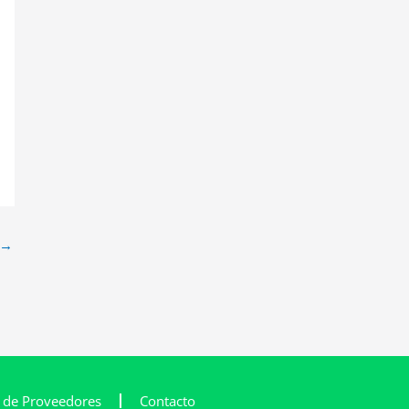
→
l de Proveedores
Contacto