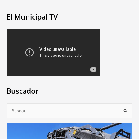
El Municipal TV
Buscador
B
u
s
c