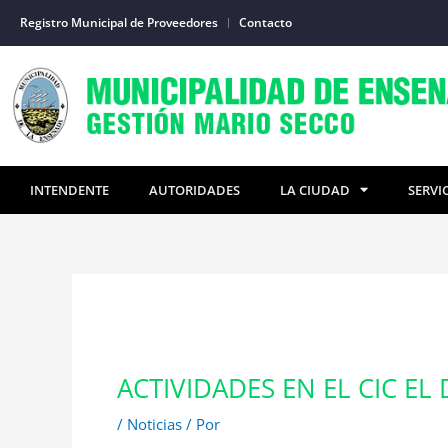
Ir
Registro Municipal de Proveedores
Contacto
al
contenido
INTENDENTE
AUTORIDADES
LA CIUDAD
SERVI
ACTIVIDADES EN EL CIC EL
/
Noticias
/ Por