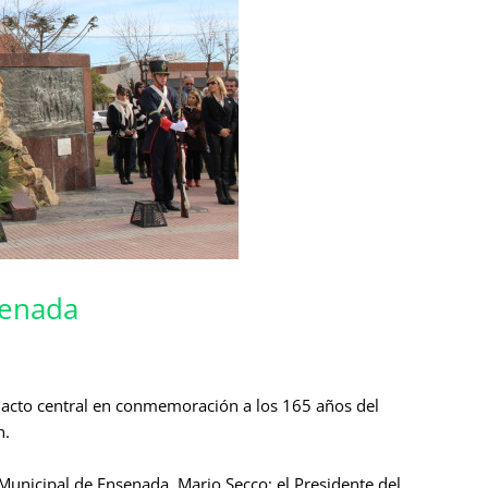
senada
el acto central en conmemoración a los 165 años del
n.
 Municipal de Ensenada, Mario Secco; el Presidente del