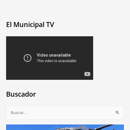
El Municipal TV
Buscador
B
u
s