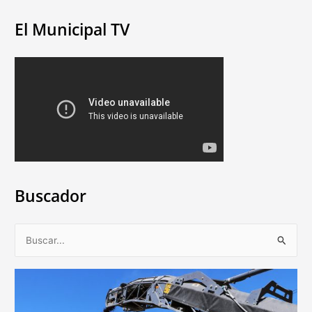
El Municipal TV
Buscador
B
u
s
c