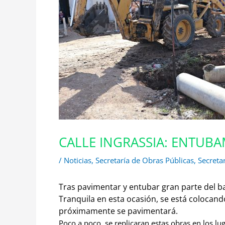
CALLE INGRASSIA: ENTUBA
/
Noticias
,
Secretaría de Obras Públicas
,
Secretar
Tras pavimentar y entubar gran parte del bar
Tranquila
en esta ocasión, se está colocando
próximamente se pavimentará.
Poco a poco, se replicaran estas obras en los lu