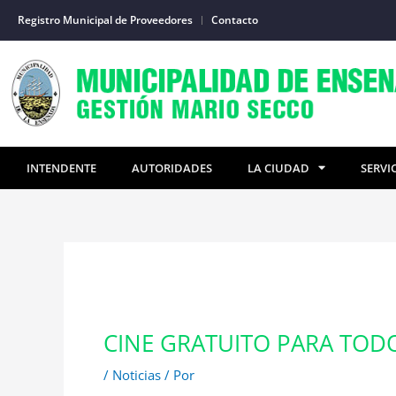
Ir
Registro Municipal de Proveedores
Contacto
al
contenido
INTENDENTE
AUTORIDADES
LA CIUDAD
SERVI
CINE GRATUITO PARA TOD
/
Noticias
/ Por