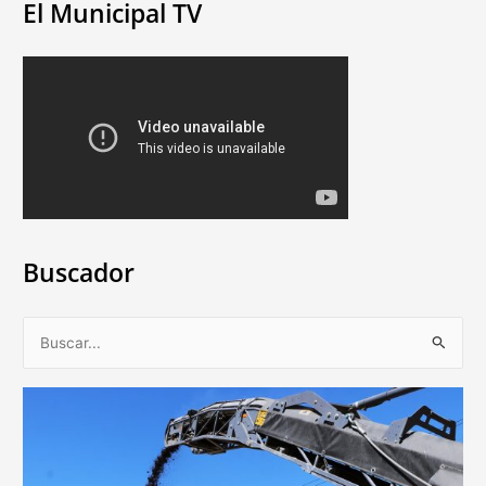
El Municipal TV
Buscador
B
u
s
c
a