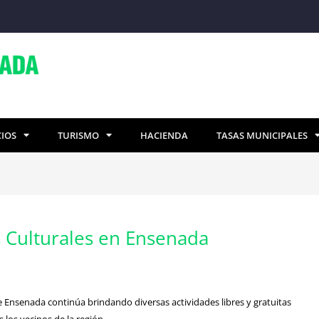
CIOS
TURISMO
HACIENDA
TASAS MUNICIPALES
 Culturales en Ensenada
e Ensenada continúa brindando diversas actividades libres y gratuitas
 los vecinos de la región.