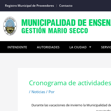
Ir
Registro Municipal de Proveedores
Contacto
al
contenido
INTENDENTE
AUTORIDADES
LA CIUDAD
SERVI
Cronograma de actividades
/
Noticias
/ Por
Durante las vacaciones de invierno la Municipalidad d
para todos