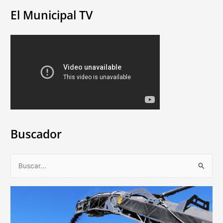
El Municipal TV
Buscador
B
u
s
c
a