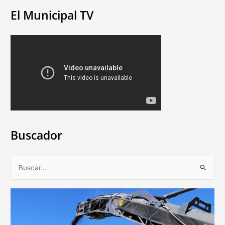
El Municipal TV
Buscador
B
u
s
c
a