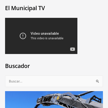
El Municipal TV
Buscador
B
u
s
c
a