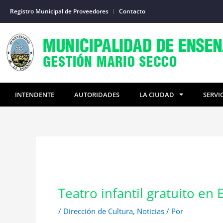
Ir
Registro Municipal de Proveedores
Contacto
al
contenido
INTENDENTE
AUTORIDADES
LA CIUDAD
SERVI
Teatro infantil gratuito en
/
Dirección de Cultura
,
Noticias
/ Por