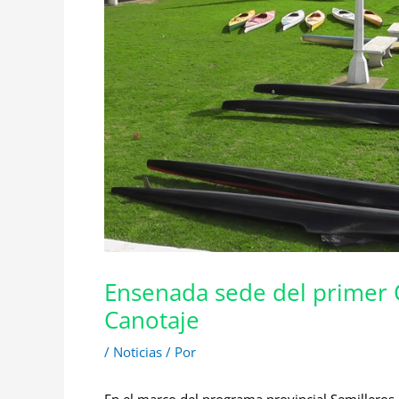
Ensenada sede del primer 
Canotaje
/
Noticias
/ Por