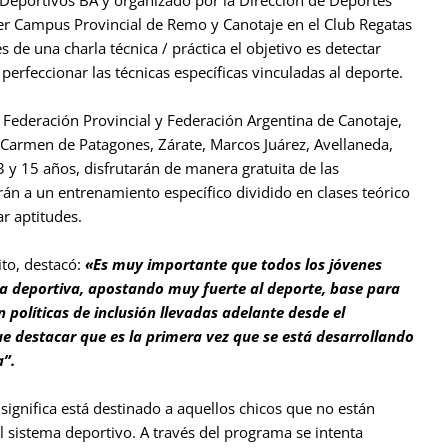
 Deportivos BA y organizado por la Dirección de Deportes
imer Campus Provincial de Remo y Canotaje en el Club Regatas
s de una charla técnica / práctica el objetivo es detectar
perfeccionar las técnicas específicas vinculadas al deporte.
a Federación Provincial y Federación Argentina de Canotaje,
 Carmen de Patagones, Zárate, Marcos Juárez, Avellaneda,
3 y 15 años, disfrutarán de manera gratuita de las
rán a un entrenamiento específico dividido en clases teórico
ar aptitudes.
ito, destacó:
«Es muy importante que todos los jóvenes
ica deportiva, apostando muy fuerte al deporte, base para
 políticas de inclusión llevadas adelante desde el
ue destacar que es la primera vez que se está desarrollando
a”.
significa
está destinado a aquellos chicos que no están
l sistema deportivo. A través del programa se intenta