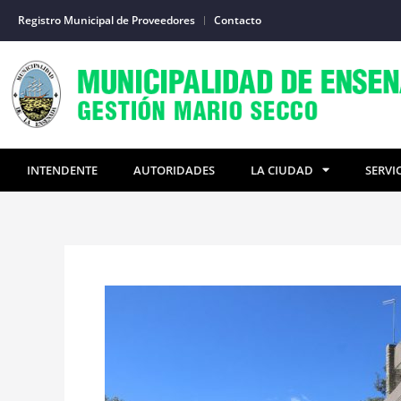
Ir
Registro Municipal de Proveedores
Contacto
al
contenido
INTENDENTE
AUTORIDADES
LA CIUDAD
SERVI