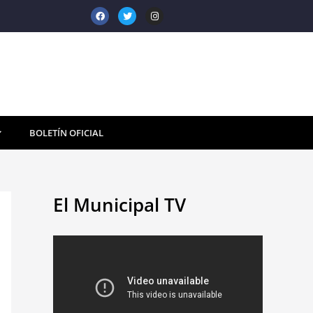
F
T
I
a
w
n
c
i
s
e
t
t
b
t
a
o
e
g
o
r
r
k
a
m
BOLETÍN OFICIAL
El Municipal TV