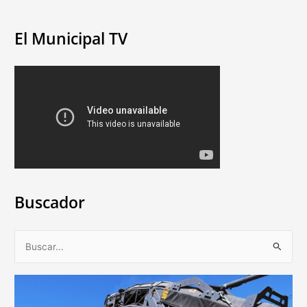
El Municipal TV
Buscador
B
u
s
c