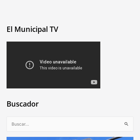
El Municipal TV
Buscador
B
u