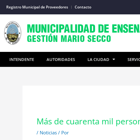
Ir
Registro Municipal de Proveedores
Contacto
al
contenido
INTENDENTE
AUTORIDADES
LA CIUDAD
SERVI
Más de cuarenta mil person
/
Noticias
/ Por