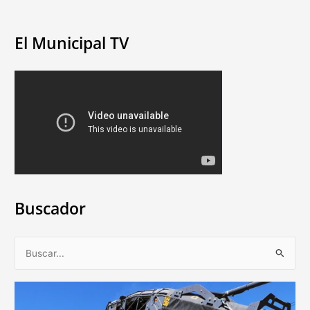
El Municipal TV
Buscador
B
u
s