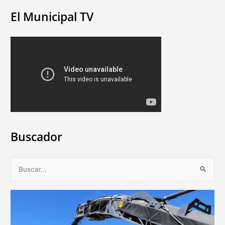
El Municipal TV
Buscador
B
u
s
c
a