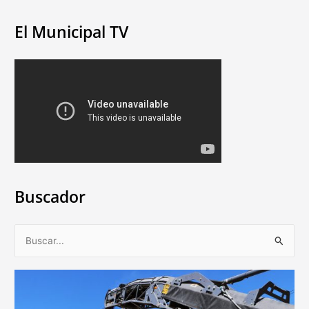
El Municipal TV
Buscador
B
u
s
c