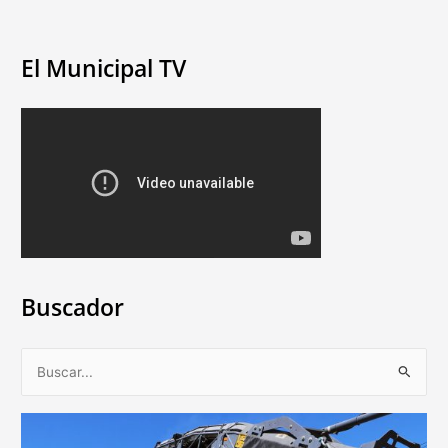
El Municipal TV
Buscador
B
u
s