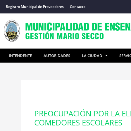
Ir
Registro Municipal de Proveedores
Contacto
al
contenido
INTENDENTE
AUTORIDADES
LA CIUDAD
SERVI
PREOCUPACIÓN POR LA EL
COMEDORES ESCOLARES