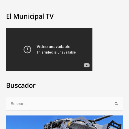
El Municipal TV
Buscador
B
u
s
c