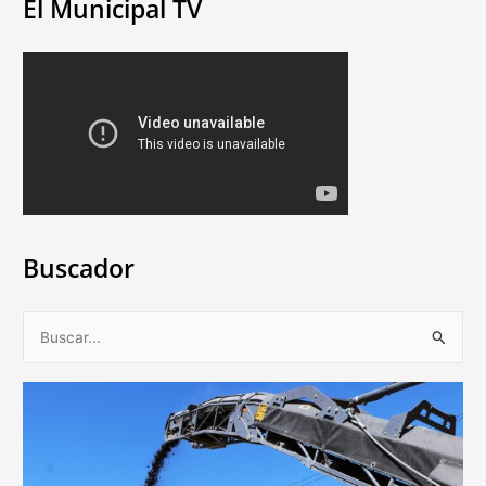
El Municipal TV
Buscador
B
u
s
c
a