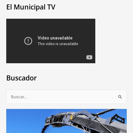
El Municipal TV
Buscador
B
u
s
c
a