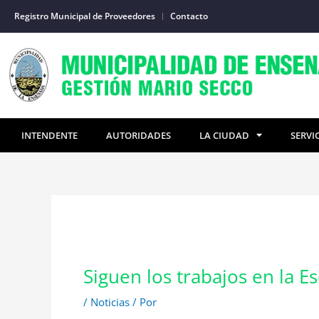
Ir
Registro Municipal de Proveedores
Contacto
al
contenido
INTENDENTE
AUTORIDADES
LA CIUDAD
SERVI
Siguen los trabajos en la Es
/
Noticias
/ Por